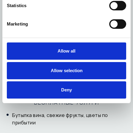
Statistics
Сейф в номере
Оборудование для приготовления кофе и чая
Marketing
Мини-бар с напитками премиум-брендов
Телевизор в ванной комнате *
Allow all
Роскошные халаты и тапочки
Allow selection
Роскошные туалетные принадлежности и фен
*в некоторых номерах/бунгало
Deny
БЕСПЛАТНЫЕ УСЛУГИ
Бутылка вина, свежие фрукты, цветы по
прибытии