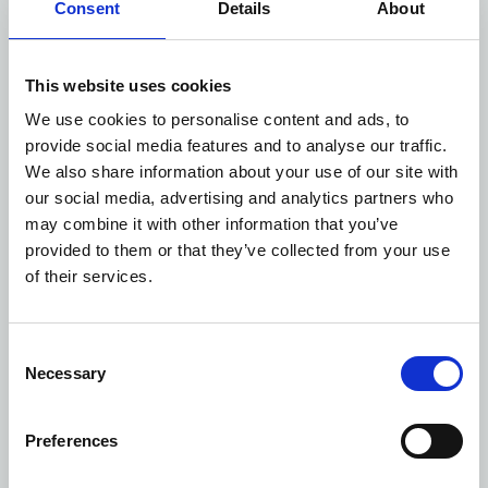
Consent
Details
About
Плавайте или занимайтесь спортом против
течения с регулируемой скоростью и
This website uses cookies
расслабляйтесь с помощью гидромассажа
We use cookies to personalise content and ads, to
provide social media features and to analyse our traffic.
Озон используется в качестве естественного
We also share information about your use of our site with
очистителя воды для получения чистой и
our social media, advertising and analytics partners who
прозрачной воды. Химические параметры (Ph,
may combine it with other information that you’ve
ORP) автоматически регулируются в
provided to them or that they’ve collected from your use
соответствии со строжайшими стандартами
of their services.
DIN
Consent
ПОДРОБНО
Necessary
Selection
Уборка дважды в день
Preferences
Постельное белье и атласные простыни