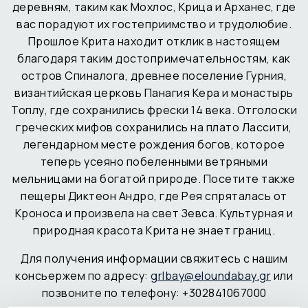
деревням, таким как Мохлос, Крица и Арханес, где
вас порадуют их гостеприимство и трудолюбие.
Прошлое Крита находит отклик в настоящем
благодаря таким достопримечательностям, как
остров Спиналога, древнее поселение Гурния,
византийская церковь Панагия Кера и монастырь
Топлу, где сохранились фрески 14 века. Отголоски
греческих мифов сохранились на плато Лассити,
легендарном месте рождения богов, которое
теперь усеяно побеленными ветряными
мельницами на богатой природе. Посетите также
пещеры Диктеон Андро, где Рея спряталась от
Кроноса и произвела на свет Зевса. Культурная и
природная красота Крита не знает границ.
Для получения информации свяжитесь с нашим
консьержем по адресу:
grlbay@eloundabay.gr
или
позвоните по телефону: +302841067000