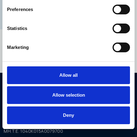
сочетающий в себе расслабленный отдых и
Preferences
разнообразные развлечения на Крите.
ИССЛЕДУЙТЕ
Statistics
Marketing
Allow all
ОТЕЛЬ
Allow selection
Elounda Bay Palace
720 53 Элунда, Крит, Греция.
Deny
Тел.: +30 28410 67000
bay@eloundabay.gr
MH.T.E. 1040K015A0079700