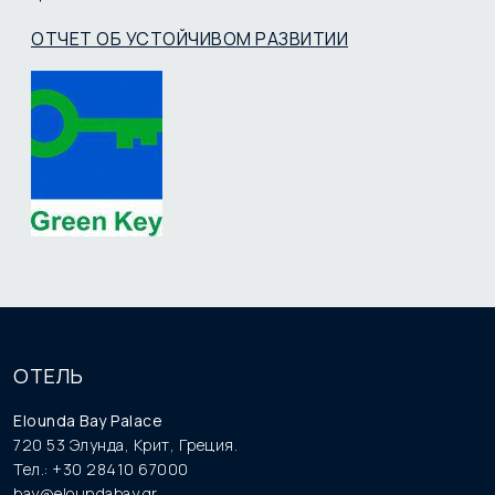
ОТЧЕТ ОБ УСТОЙЧИВОМ РАЗВИТИИ
ОТЕЛЬ
Elounda Bay Palace
720 53 Элунда, Крит, Греция.
Тел.: +30 28410 67000
bay@eloundabay.gr