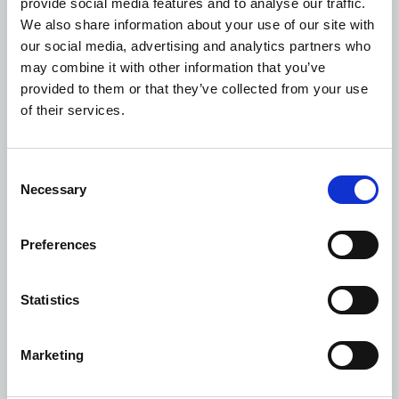
provide social media features and to analyse our traffic.
We also share information about your use of our site with
our social media, advertising and analytics partners who
may combine it with other information that you’ve
provided to them or that they’ve collected from your use
of their services.
Consent
Necessary
Selection
Preferences
КРИТ
Добро пожаловать в хранилище чудес природы
Statistics
и человека, где горы и великолепные рощи
встречаются с лазурными водами, уединенные
Marketing
пляжи обещают бескрайнее спокойствие, а
города и деревни кипят энергией. Крит —