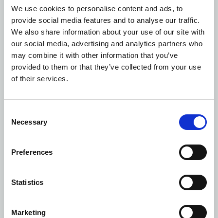
αυστηρότερα πρότυπα του Γερμανικού
We use cookies to personalise content and ads, to
Οργανισμού Τυποποίησης DIN
provide social media features and to analyse our traffic.
We also share information about your use of our site with
our social media, advertising and analytics partners who
ΛΕΠΤΟΜΕΡΕΙΕΣ
may combine it with other information that you’ve
provided to them or that they’ve collected from your use
Υπηρεσία καθαριότητας δύο φορές την ημέρα
of their services.
Στρώμα με τηλεχειρισμό*
Consent
Σατέν σεντόνια
Necessary
Selection
Χρηματοκιβώτιο στο δωμάτιο
Preferences
Μίνι μπαρ με επώνυμες μάρκες ποτών
Statistics
TV και μουσική στο μπάνιο
Μπουρνούζια και παντόφλες πολυτελείας
Marketing