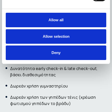
Είδη προσωπικής περιποίησης πολυτελείας και
σεσουάρ
Allow all
*σε επιλεγμένες σουίτες
Allow selection
ΔΩΡΕΑΝ ΠΑΡΟΧΕΣ
Φιάλη κρασί, φρέσκα φρούτα, λουλούδια με την
Deny
άφιξη
Δυνατότητα early check-in & late check-out,
βάσει διαθεσιμότητας
Δωρεάν χρήση γυμναστηρίου
Δωρεάν χρήση των γηπέδων τένις (χρέωση
φωτισμού γηπέδων το βράδυ)