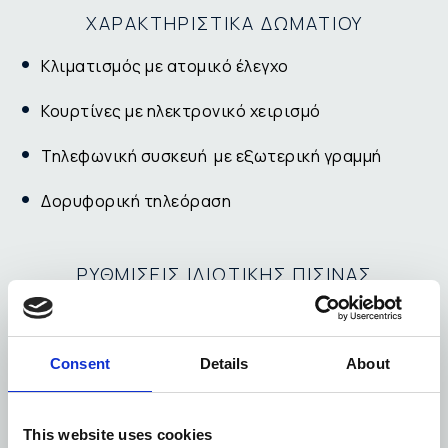
ΧΑΡΑΚΤΗΡΙΣΤΙΚA ΔΩΜΑΤΙΟΥ
Κλιματισμός με ατομικό έλεγχο
Κουρτίνες με ηλεκτρονικό χειρισμό
Τηλεφωνική συσκευή με εξωτερική γραμμή
Δορυφορική τηλεόραση
ΡΥΘΜΙΣΕΙΣ ΙΔΙΩΤΙΚΗΣ ΠΙΣΙΝΑΣ
Ατομική ρύθμιση της έντασης ροής του νερού
για κολύμβηση ή άσκηση. Επιλογή υδρομασάζ.
Consent
Details
About
Φυσικός καθαρισμός νερού με όζον για απόλυτη
διαύγεια και καθαρότητα. Αυτόματος έλεγχος
This website uses cookies
χημικών παραμέτρων (pH, ORP) σύμφωνα με τα