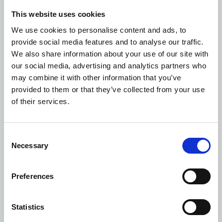
για κολύμβηση ή άσκηση. Επιλογή υδρομασάζ
This website uses cookies
We use cookies to personalise content and ads, to
Φυσικός καθαρισμός νερού με όζον για απόλυτη
provide social media features and to analyse our traffic.
διαύγεια και καθαρότητα. Αυτόματος έλεγχος
We also share information about your use of our site with
χημικών παραμέτρων (pH, ORP) σύμφωνα με τα
our social media, advertising and analytics partners who
αυστηρότερα πρότυπα του Γερμανικού
may combine it with other information that you’ve
Οργανισμού Τυποποίησης DIN
provided to them or that they’ve collected from your use
of their services.
ΛΕΠΤΟΜΕΡΕΙΕΣ
Consent
Υπηρεσία καθαριότητας δύο φορές την ημέρα
Necessary
Selection
Λινά και σατέν σεντόνια
Preferences
Χρηματοκιβώτιο στο δωμάτιο
Statistics
Μίνι μπαρ με επώνυμες μάρκες ποτών