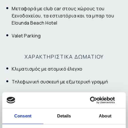
Μεταφορά με club car στους χώρους του
ξενοδοχείου, τα εστιατόρια και τα μπαρ του
Elounda Beach Hotel
Valet Parking
ΧΑΡΑΚΤΗΡΙΣΤΙΚΑ ΔΩΜΑΤΙΟΥ
Κλιματισμός με ατομικό έλεγχο
Τηλεφωνική συσκευή με εξωτερική γραμμή
Δορυφορική τηλεόραση
ΡΥΘΜΙΣΕΙΣ ΙΔΙΩΤΙΚΗΣ ΠΙΣΙΝΑΣ
Consent
Details
About
Ατομική ρύθμιση της έντασης ροής του νερού