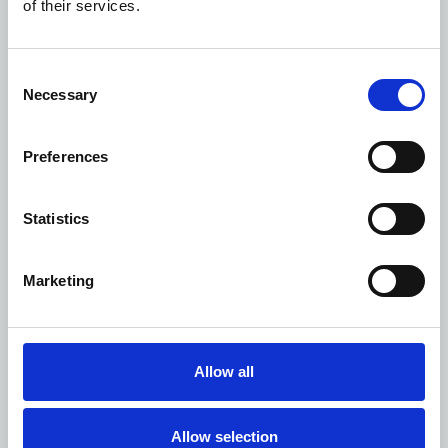
of their services.
Consent
Necessary
Selection
Preferences
Statistics
Marketing
ΙΣΤΟΡΙΚΑ ΚΑΙ ΑΡΧΑΙΟΛΟΓΙΚΑ
Allow all
ΣΗΜΕΙΑ
Allow selection
Η πλούσια πολιτιστική κληρονομιά της