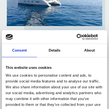
ΠΕΡΙΠΕΤΕΙΕΣ ΕΝ ΠΛΩ
Consent
Details
About
Ταξιδέψτε στα αστραφτερά νερά της Κρήτης,
και ζήστε τη μαγεία της θάλασσας. Το Elounda
Bay Palace μπορεί να οργανώσει για εσάς την
This website uses cookies
πιο όμορφη βόλτα στη θάλασσα με σκάφος.
We use cookies to personalise content and ads, to
provide social media features and to analyse our traffic.
ΑΝΑΚΑΛΥΨΤΕ
We also share information about your use of our site with
our social media, advertising and analytics partners who
may combine it with other information that you’ve
provided to them or that they’ve collected from your use