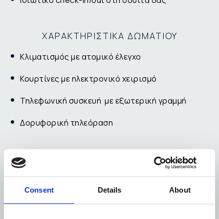
Ιδιωτικό check-in/out στη σουίτα σας
ΧΑΡΑΚΤΗΡΙΣΤΙΚA ΔΩΜΑΤΙΟΥ
Κλιματισμός με ατομικό έλεγχο
Κουρτίνες με ηλεκτρονικό χειρισμό
Τηλεφωνική συσκευή με εξωτερική γραμμή
Δορυφορική τηλεόραση
ΡΥΘΜΙΣΕΙΣ ΙΔΙΩΤΙΚΗΣ ΠΙΣΙΝΑΣ
Ατομική ρύθμιση της έντασης ροής του νερού
Consent
Details
About
για κολύμβηση ή άσκηση. Επιλογή υδρομασάζ.
Φυσικός καθαρισμός νερού με όζον για απόλυτη