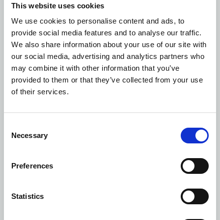
This website uses cookies
διαύγεια και καθαρότητα. Αυτόματος έλεγχος
χημικών παραμέτρων (pH, ORP) σύμφωνα με τα
We use cookies to personalise content and ads, to
αυστηρότερα πρότυπα του Γερμανικού
provide social media features and to analyse our traffic.
Οργανισμού Τυποποίησης DIN
We also share information about your use of our site with
our social media, advertising and analytics partners who
may combine it with other information that you’ve
ΛΕΠΤΟΜΕΡΕΙΕΣ
provided to them or that they’ve collected from your use
of their services.
Υπηρεσία καθαριότητας δύο φορές την ημέρα
Στρώμα με τηλεχειρισμό*
Consent
Necessary
Selection
Σατέν σεντόνια
Preferences
Χρηματοκιβώτιο στο δωμάτιο
Μίνι μπαρ με επώνυμες μάρκες ποτών
Statistics
TV και μουσική στο μπάνιο