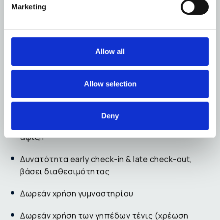
Marketing
Μπουρνούζια και παντόφλες πολυτελείας
Είδη προσωπικής περιποίησης πολυτελείας και
σεσουάρ
Allow all
*σε επιλεγμένες σουίτες
Allow selection
ΔΩΡΕΑΝ ΠΑΡΟΧΕΣ
Deny
Φιάλη κρασί, φρέσκα φρούτα, λουλούδια με την
άφιξη
Δυνατότητα early check-in & late check-out,
βάσει διαθεσιμότητας
Δωρεάν χρήση γυμναστηρίου
Δωρεάν χρήση των γηπέδων τένις (χρέωση